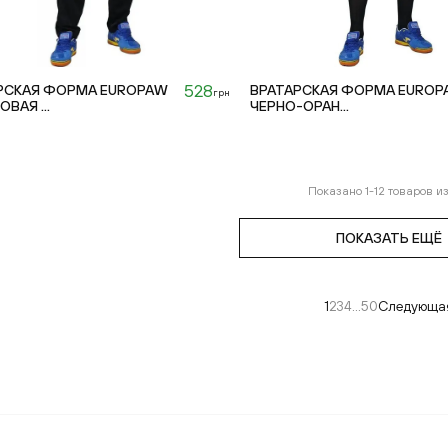
528
РСКАЯ ФОРМА EUROPAW
ВРАТАРСКАЯ ФОРМА EUROP
грн
ВАЯ ...
ЧЕРНО-ОРАН...
Показано
1
-
12
товаров и
ПОКАЗАТЬ ЕЩЁ
1
2
3
4
...
50
Следующа