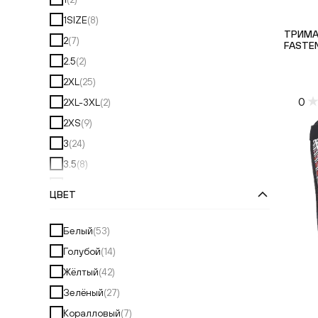
1SIZE
(
8
)
ТРИМА
2
(
7
)
FASTEN
2.5
(
2
)
2XL
(
25
)
0
2XL-3XL
(
2
)
2XS
(
9
)
3
(
24
)
3.5
(
8
)
3XL
(
16
)
ЦВЕТ
3XS
(
6
)
4
(
42
)
Белый
(
53
)
4.5
(
17
)
Голубой
(
14
)
4XS
(
4
)
Жёлтый
(
42
)
5
(
51
)
Зелёный
(
27
)
5.5
(
23
)
Коралловый
(
7
)