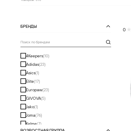
БРЕНДЫ
0
Поиск по брендам
4Keepers
(
10
)
Adidas
(
23
)
Asics
(
1
)
Elite
(
17
)
Europaw
(
23
)
GIVOVA
(
5
)
Jako
(
1
)
Joma
(
76
)
Kelme
(
7
)
ВОЗРОСТНАЯ ГРУППА