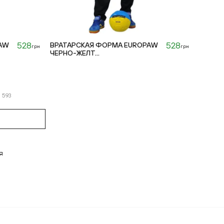
528
528
AW
ВРАТАРСКАЯ ФОРМА EUROPAW
грн
грн
ЧЕРНО-ЖЕЛТ...
з
593
я