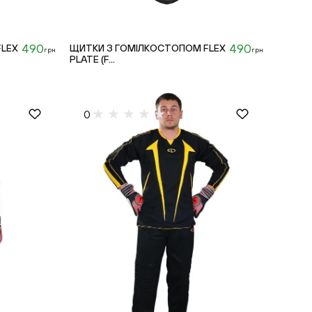
490
490
FLEX
ЩИТКИ З ГОМІЛКОСТОПОМ FLEX
грн
грн
PLATE (F...
XL
XL
0