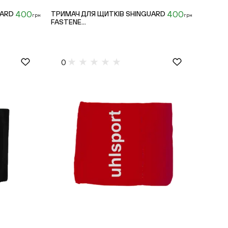
400
400
UARD
ТРИМАЧ ДЛЯ ЩИТКІВ SHINGUARD
грн
грн
FASTENE...
0