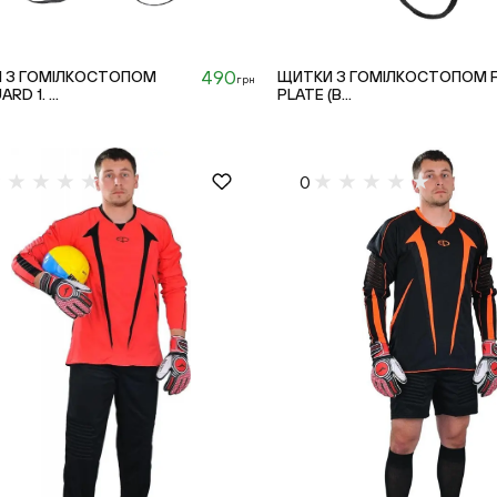
490
 З ГОМІЛКОСТОПОМ
ЩИТКИ З ГОМІЛКОСТОПОМ 
грн
RD 1. ...
PLATE (B...
L
0