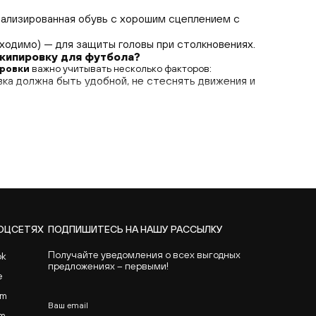
ализированная обувь с хорошим сцеплением с
ходимо) — для защиты головы при столкновениях.
экипировку для футбола?
ровки
важно учитывать несколько факторов:
вка должна быть удобной, не стеснять движения и
риалы, которые хорошо пропускают воздух и
— бренды, которым можно доверять.
экипировку
варьируется от 500 грн до 5000 грн в
ренда.
ипировку в Украине?
скую экипировку
в Украине, обратитесь в интернет-
op.com.ua
, где представлен широкий выбор
 футбола
от известных брендов.
Footballshop.com.ua
ие перчатки
, но и другую спортивную экипировку для
СОЦСЕТЯХ
ПОДПИШИТЕСЬ НА НАШУ РАССЫЛКУ
Получайте уведомления о всех выгодных
ok
и
— ключевой элемент для успеха вашего вратаря. Если
предложениях – первыми!
 экипировку
в Киеве или других городах Украины,
e
— ваш надежный интернет-магазин для покупки
am
ряжения с доставкой по всей стране.
Ваш email
am