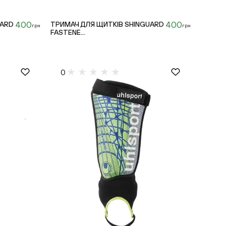
400
400
UARD
ТРИМАЧ ДЛЯ ЩИТКІВ SHINGUARD
грн
грн
FASTENE...
0