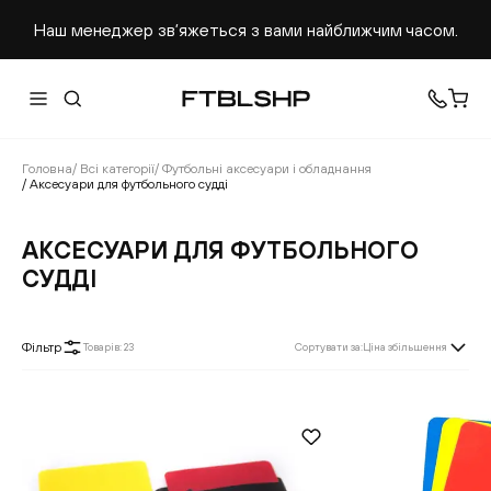
Наш менеджер звʼяжеться з вами найближчим часом.
Головна
/
Всі категорії
/
Футбольні аксесуари і обладнання
/
Аксесуари для футбольного судді
АКСЕСУАРИ ДЛЯ ФУТБОЛЬНОГО
СУДДІ
Фільтр
Товарів
:
23
Сортувати за
:
Ціна збільшення