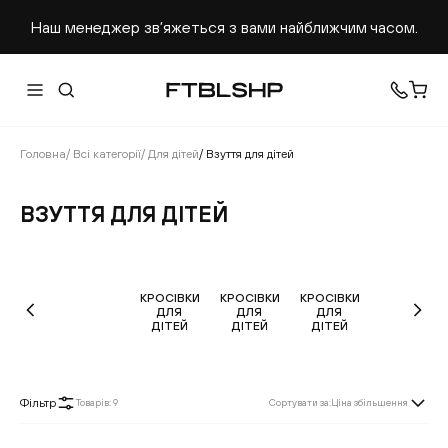
Наш менеджер звʼяжеться з вами найближчим часом.
Головна
/
Всі категорії
/
Для дітей
/
Взуття для дітей
ВЗУТТЯ ДЛЯ ДІТЕЙ
КРОСІВКИ
КРОСІВКИ
КРОСІВКИ
ДЛЯ
ДЛЯ
ДЛЯ
ДІТЕЙ
ДІТЕЙ
ДІТЕЙ
Фільтр
Товарів
:
9
Сортувати за
:
Ціна збільшення