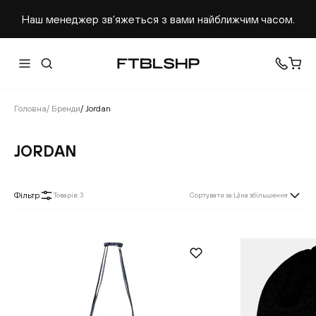
Наш менеджер звʼяжеться з вами найближчим часом.
Головна
/
Бренди
/
Jordan
JORDAN
Фільтр
Товарів
:
3
Сортувати за
:
Ціна збільшення