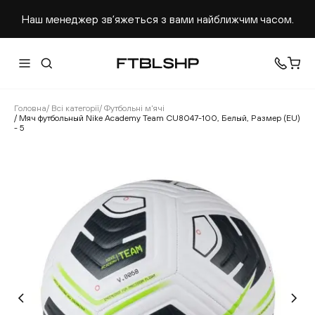
Наш менеджер звʼяжеться з вами найближчим часом.
Головна
/
Всі категорії
/
Футбольні м'ячі
/
Мяч футбольный Nike Academy Team CU8047-100, Белый, Размер (EU)
- 5