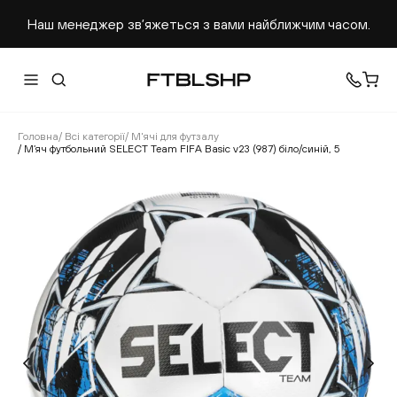
Наш менеджер звʼяжеться з вами найближчим часом.
Головна
/
Всі категорії
/
М'ячі для футзалу
/
М’яч футбольний SELECT Team FIFA Basic v23 (987) біло/синій, 5