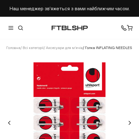
Наш менеджер звʼяжеться з вами найближчим часом.
Головна
/
Всі категорії
/
Аксесуари для м'ячів
/
Голка INFLATING NEEDLES