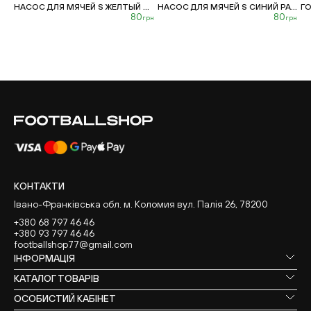
НАСОС ДЛЯ МЯЧЕЙ S ЖЕЛТЫЙ РАСПРОДАЖА
НАСОС ДЛЯ МЯЧЕЙ S СИНИЙ РАСПРОДАЖА
ГО
80
80
грн
грн
КОНТАКТИ
Івано-Франківська обл. м. Коломия вул. Палія 26, 78200
+380 68 797 46 46
+380 93 797 46 46
footballshop77@gmail.com
ІНФОРМАЦІЯ
КАТАЛОГ ТОВАРІВ
ОСОБИСТИЙ КАБІНЕТ