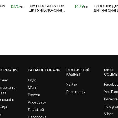
1375
1479
ОНУ
ФУТБОЛЬНІ БУТСИ
КРОСІВКИ ДЛ
грн
грн
ДИТЯЧІ БІЛО-СИНІ ...
ДИТЯЧІ СИНІ S
24
38
ФОРМАЦІЯ
КАТАЛОГ ТОВАРІВ
ОСОБИСТИЙ
МИ В
КАБІНЕТ
СОЦМЕ
о нас
Одяг
Увійти
Facebo
ставка та
Мʼячі
Реєстрація
YouTub
лата
Взуття
Instagr
опшипінг
Аксесуари
Telegr
енди
Для дітей
Viber
ог
Нагородна