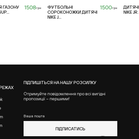
1508
1500
Я ГАЗОНУ
ФУТБОЛЬНІ
ДИТЯЧ
грн
грн
UP...
СОРОКОНОЖКИ ДИТЯЧІ
NIKE JR
NIKE J...
30
38
ПІДПИШІТЬСЯ НА НАШУ РОЗСИЛКУ
РЕЖАХ
Отримуйте повідомлення про всі вигідні
пропозиції – першими!
ok
e
Ваша пошта
am
am
ПІДПИСАТИСЬ