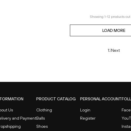
122cm
Showing
1
-
12
products out 
LOAD MORE
1
2
Next
NFORMATION
PRODUCT CATALOG
PERSONAL ACCOUNT
FOL
bout Us
Clothing
Login
Face
elivery and Payment
Balls
Register
You
ropshipping
Shoes
Inst