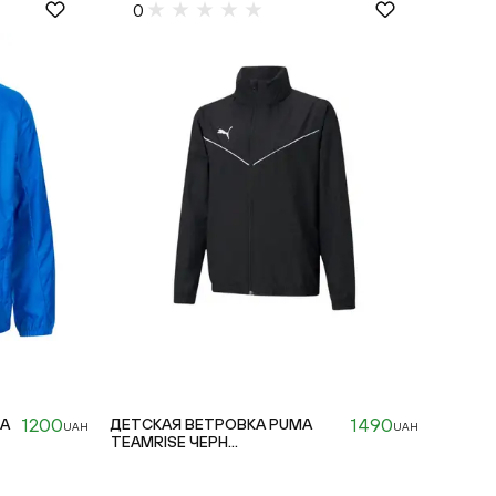
0
1200
1490
GA
ДЕТСКАЯ ВЕТРОВКА PUMA
UAH
UAH
TEAMRISE ЧЕРН...
176cm
128cm