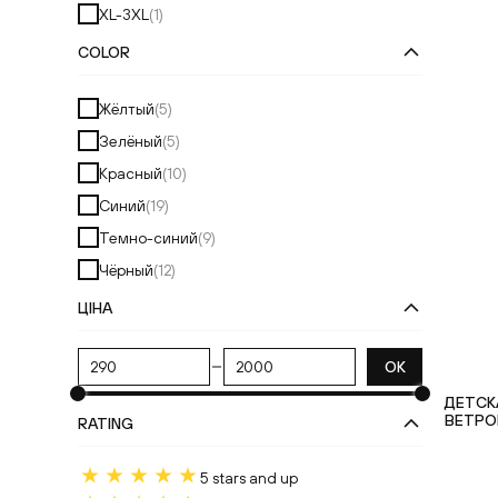
XL-3XL
(
1
)
COLOR
Жёлтый
(
5
)
Зелёный
(
5
)
Красный
(
10
)
Синий
(
19
)
Темно-синий
(
9
)
Чёрный
(
12
)
ЦІНА
ОК
ДЕТСК
ВЕТРОВ
RATING
5 stars and up