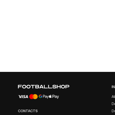
I
A
D
CONTACTS
D