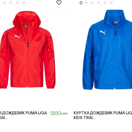
0
1200
А ДОЖДЕВИК PUMA LIGA
КУРТКА ДОЖДЕВИК PUMA LI
UAH
AI...
KIDS TRAI...
176cm