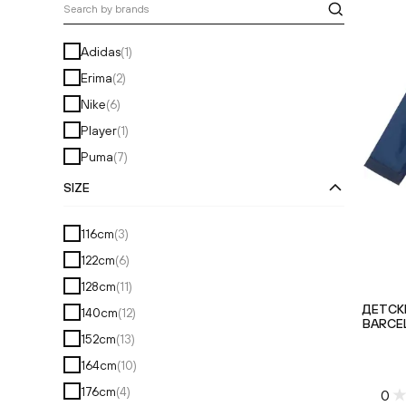
Search by brands
Adidas
(
1
)
Erima
(
2
)
Nike
(
6
)
Player
(
1
)
Puma
(
7
)
SIZE
116cm
(
3
)
122cm
(
6
)
128cm
(
11
)
ДЕТСК
140cm
(
12
)
BARCEL
152cm
(
13
)
164cm
(
10
)
176cm
(
4
)
0