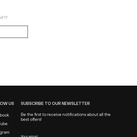
122cm
152cm
of
17
LOW US
SUBSCRIBE TO OUR NEWSLETTER
Be the first to receive notifications about all the
book
best offers!
Tube
agram
Your email