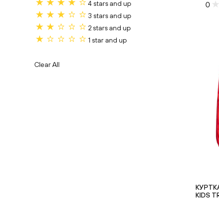
4 stars and up
0
3 stars and up
2 stars and up
1 star and up
Clear All
КУРТК
KIDS TR