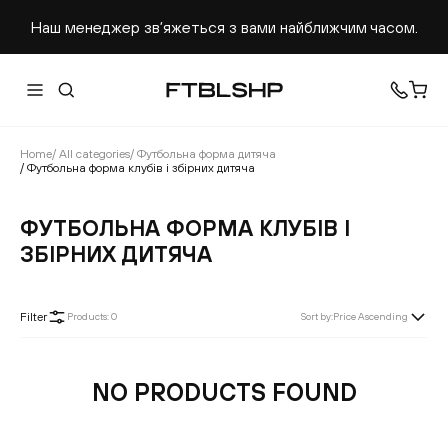
Наш менеджер звʼяжеться з вами найближчим часом.
Home
/
All categories
/
Футбольна форма дитяча
/
Футбольна форма клубів і збірних дитяча
ФУТБОЛЬНА ФОРМА КЛУБІВ І
ЗБІРНИХ ДИТЯЧА
Filter
Products
:
0
Sort by
:
Price Ascending
NO PRODUCTS FOUND