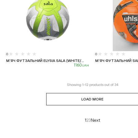
0
0
М`ЯЧ ФУТЗАЛЬНИЙ ELYSIA SALA (WHITE/...
М`ЯЧ ФУТЗАЛЬНИЙ SALA
1160
UAH
Showing
1
-
12
products out of
34
LOAD MORE
1
2
3
Next