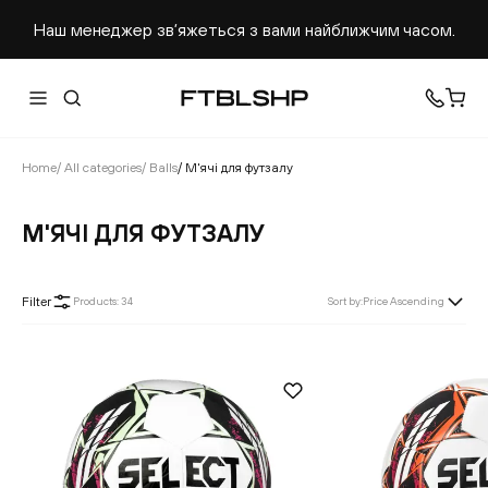
Наш менеджер звʼяжеться з вами найближчим часом.
Home
/
All categories
/
Balls
/
М'ячі для футзалу
М'ЯЧІ ДЛЯ ФУТЗАЛУ
Filter
Products
:
34
Sort by
:
Price Ascending