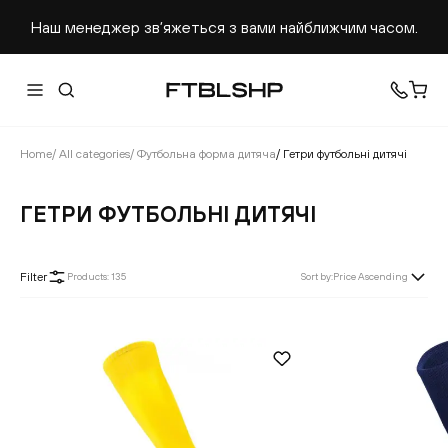
Наш менеджер звʼяжеться з вами найближчим часом.
Home
/
All categories
/
Футбольна форма дитяча
/
Гетри футбольні дитячі
ГЕТРИ ФУТБОЛЬНІ ДИТЯЧІ
Filter
Products
:
135
Sort by
:
Price Ascending