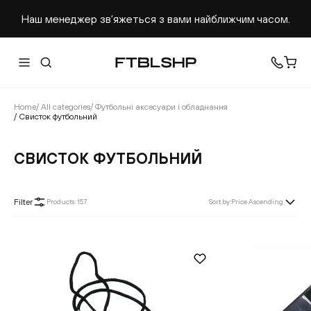
Наш менеджер звʼяжеться з вами найближчим часом.
Home
/
All categories
/
Футбольні аксесуари і обладнання
/
Свисток футбольний
СВИСТОК ФУТБОЛЬНИЙ
Filter
Products
:
157
Sort by
:
Price Ascending