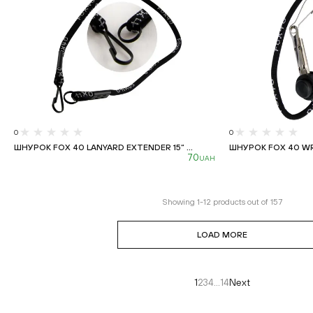
0
0
ШНУРОК FOX 40 LANYARD EXTENDER 15“ ...
ШНУРОК FOX 40 WR
70
UAH
Showing
1
-
12
products out of
157
LOAD MORE
1
2
3
4
...
14
Next