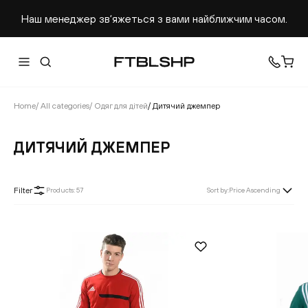
Наш менеджер звʼяжеться з вами найближчим часом.
Home
/
All categories
/
Одяг для дітей
/
Дитячий джемпер
ДИТЯЧИЙ ДЖЕМПЕР
Filter
Products
:
57
Sort by
:
Price Ascending