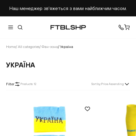
Наш менеджер звʼяжеться з вами найближчим часом.
Home
/
All categories
/
Фан-зона
/
Україна
УКРАЇНА
Filter
Products
:
12
Sort by
:
Price Ascending